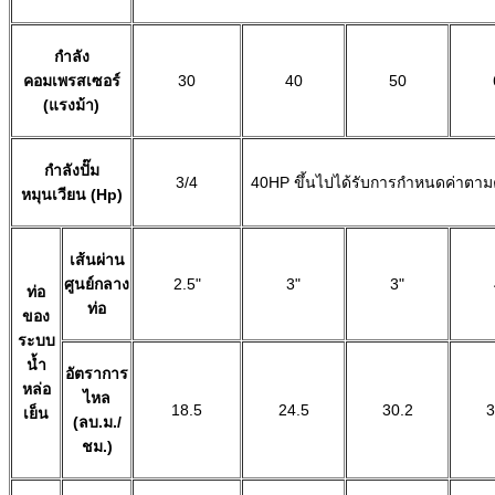
กำลัง
คอมเพรสเซอร์
30
40
50
(แรงม้า)
กำลังปั๊ม
3/4
40HP ขึ้นไปได้รับการกำหนดค่าตาม
หมุนเวียน (Hp)
เส้นผ่าน
ศูนย์กลาง
2.5"
3"
3"
ท่อ
ท่อ
ของ
ระบบ
น้ำ
อัตราการ
หล่อ
ไหล
18.5
24.5
30.2
3
เย็น
(ลบ.ม./
ชม.)