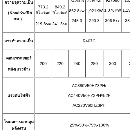
927080
10
742008
878060
ความจุความเย็น
773.2
849.2
1,078KW
1,1
862.8kw
1,021KW
（Kca/lKw/Rt/
กิโลวัตต์
กิโลวัตต์
ชม.）
245.3
290.3
306.5รต
33
219.8รต
241.5รต
สารทำความเย็น
R407C
คอมเพรสเซอร์
200
220
240
280
300
พลัง(
แรงม้า)
AC380V50HZ3PH/
แรงดันไฟฟ้า
AC440V50HZ3PH% 2F
AC220V60HZ3PH
โหมดการควบคุม
25%-50%-75%-100%
พลังงาน