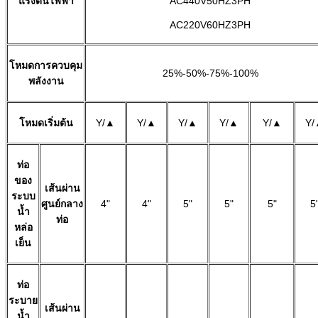
แรงดันไฟฟ้า
AC440V50HZ3PH
AC220V60HZ3PH
โหมดการควบคุม
25%-50%-75%-100%
พลังงาน
โหมดเริ่มต้น
Y/▲
Y/▲
Y/▲
Y/▲
Y/▲
Y/
ท่อ
ของ
เส้นผ่าน
ระบบ
ศูนย์กลาง
4"
4"
5"
5"
5"
5
น้ำ
ท่อ
หล่อ
เย็น
ท่อ
ระบาย
เส้นผ่าน
น้ำ