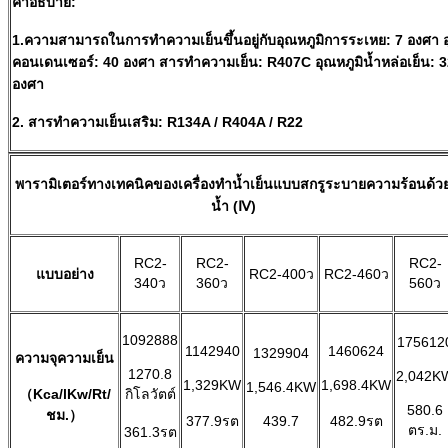
คำอธิบาย:
1.ความสามารถในการทำความเย็นขึ้นอยู่กับอุณหภูมิการระเหย: 7 องศา อ
คอนเดนเซอร์: 40 องศา สารทำความเย็น: R407C อุณหภูมิน้ำหล่อเย็น: 
องศา
2. สารทำความเย็นเสริม: R134A / R404A / R22
พารามิเตอร์ทางเทคนิคของเครื่องทำน้ำเย็นแบบสกรูระบายความร้อนด้ว
น้ำ (Ⅳ)
RC2-
RC2-
RC2-
แบบอย่าง
RC2-400ว
RC2-460ว
340ว
360ว
560ว
1092888
175612
1142940
1460624
1329904
ความจุความเย็น
1270.8
2,042K
1,329KW
1,698.4KW
1,546.4KW
（Kca/lKw/Rt/
กิโลวัตต์
580.6
ชม.）
377.9รต
439.7
482.9รต
ตร.ม.
361.3รต