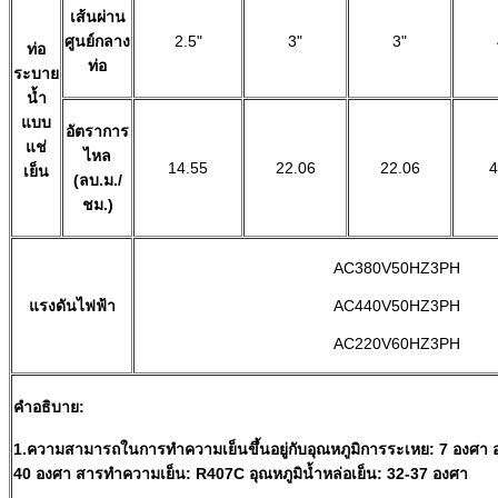
เส้นผ่าน
ศูนย์กลาง
2.5"
3"
3"
ท่อ
ท่อ
ระบาย
น้ำ
แบบ
อัตราการ
แช่
ไหล
14.55
22.06
22.06
4
เย็น
(ลบ.ม./
ชม.)
AC380V50HZ3PH
แรงดันไฟฟ้า
AC440V50HZ3PH
AC220V60HZ3PH
คำอธิบาย:
1.ความสามารถในการทำความเย็นขึ้นอยู่กับอุณหภูมิการระเหย: 7 องศา 
40 องศา สารทำความเย็น: R407C อุณหภูมิน้ำหล่อเย็น: 32-37 องศา