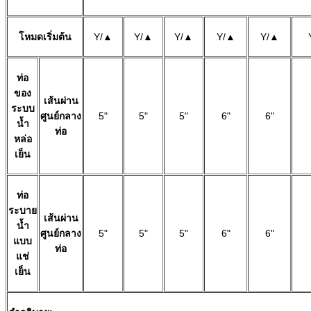
โหมดเริ่มต้น
Y/▲
Y/▲
Y/▲
Y/▲
Y/▲
ท่อ
ของ
เส้นผ่าน
ระบบ
ศูนย์กลาง
5"
5"
5"
6"
6"
น้ำ
ท่อ
หล่อ
เย็น
ท่อ
ระบาย
เส้นผ่าน
น้ำ
ศูนย์กลาง
5"
5"
5"
6"
6"
แบบ
ท่อ
แช่
เย็น