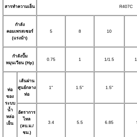
สารทำความเย็น
R407C
กำลัง
คอมเพรสเซอร์
5
8
10
(แรงม้า)
กำลังปั๊ม
0.75
1
1/1.5
1
หมุนเวียน (Hp)
เส้นผ่าน
ศูนย์กลาง
1"
1.5"
1.5"
ท่อ
ท่อ
ของ
ระบบ
น้ำ
อัตราการ
หล่อ
ไหล
3.4
5.5
6.85
เย็น
(ลบ.ม./
ชม.)