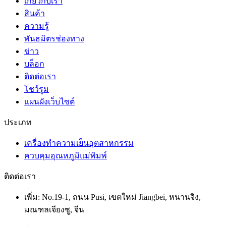
เกี่ยวกับเรา
สินค้า
ความรู้
พันธมิตรช่องทาง
ข่าว
บล็อก
ติดต่อเรา
โชว์รูม
แผนผังเว็บไซต์
ประเภท
เครื่องทำความเย็นอุตสาหกรรม
ควบคุมอุณหภูมิแม่พิมพ์
ติดต่อเรา
เพิ่ม: No.19-1, ถนน Pusi, เขตใหม่ Jiangbei, หนานจิง,
มณฑลเจียงซู, จีน