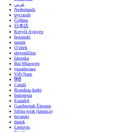
عربي
Nederlands
русский
Čeština
日本語
Kreyòl Ayisyen
bosanski
suomi
O'zbek
slovenščina
íslenska
Bai Miaowen
українська
Việt Nam
हिंदी
Català
România limbi
Indonesia
Español
Gaeilgenah Éireann
Srbija jezik (latinica)
hrvatski
dansk
Lietuvių