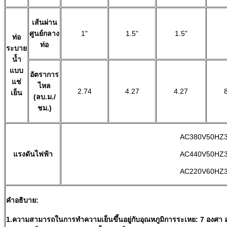
เส้นผ่าน
ศูนย์กลาง
1"
1.5"
1.5"
ท่อ
ท่อ
ระบาย
น้ำ
แบบ
อัตราการ
แช่
ไหล
2.74
4.27
4.27
เย็น
(ลบ.ม./
ชม.)
AC380V50HZ
แรงดันไฟฟ้า
AC440V50HZ
AC220V60HZ
คำอธิบาย:
1.ความสามารถในการทำความเย็นขึ้นอยู่กับอุณหภูมิการระเหย: 7 องศา 