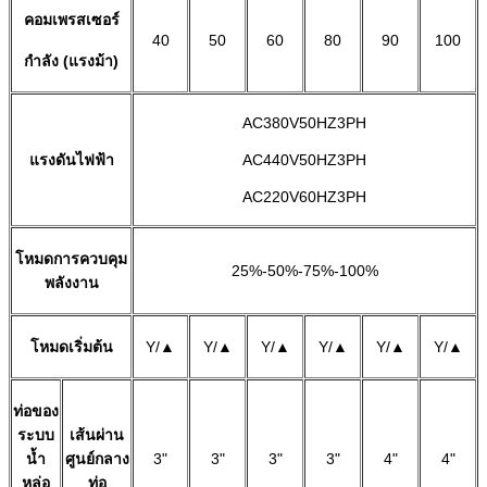
คอมเพรสเซอร์
40
50
60
80
90
100
กำลัง (แรงม้า)
AC380V50HZ3PH
แรงดันไฟฟ้า
AC440V50HZ3PH
AC220V60HZ3PH
โหมดการควบคุม
25%-50%-75%-100%
พลังงาน
โหมดเริ่มต้น
Y/▲
Y/▲
Y/▲
Y/▲
Y/▲
Y/▲
ท่อของ
ระบบ
เส้นผ่าน
น้ำ
ศูนย์กลาง
3"
3"
3"
3"
4"
4"
หล่อ
ท่อ