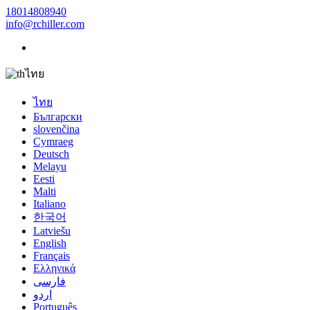
18014808940
info@rchiller.com
ไทย
ไทย
Български
slovenčina
Cymraeg
Deutsch
Melayu
Eesti
Malti
Italiano
한국어
Latviešu
English
Français
Ελληνικά
فارسی
اردو
Português