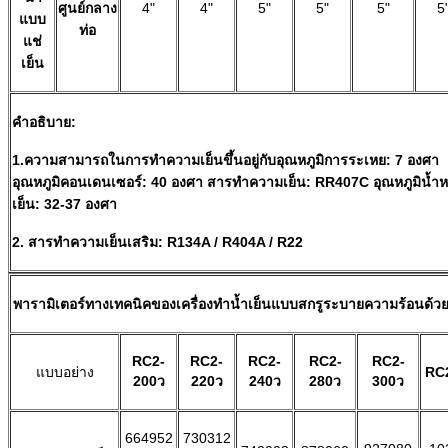
ศูนย์กลาง
4"
4"
5"
5"
5"
5
แบบ
ท่อ
แช่
เย็น
คำอธิบาย:
1.ความสามารถในการทำความเย็นขึ้นอยู่กับอุณหภูมิการระเหย: 7 องศา
อุณหภูมิคอนเดนเซอร์: 40 องศา สารทำความเย็น: RR407C อุณหภูมิน้ำห
เย็น: 32-37 องศา
2. สารทำความเย็นเสริม: R134A / R404A / R22
พารามิเตอร์ทางเทคนิคของเครื่องทำน้ำเย็นแบบสกรูระบายความร้อนด้วย
RC2-
RC2-
RC2-
RC2-
RC2-
แบบอย่าง
RC
200ว
220ว
240ว
280ว
300ว
664952
730312